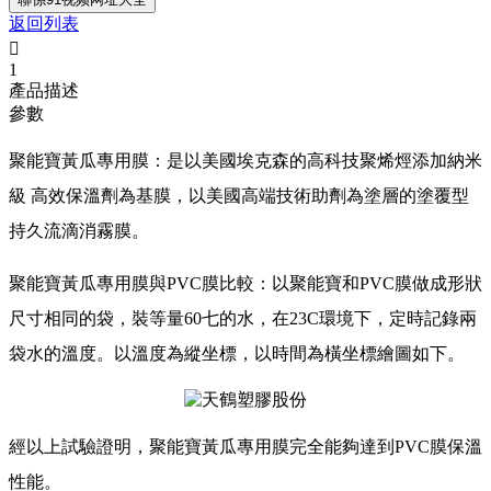
返回列表

1
產品描述
參數
聚能寶黃瓜專用膜：是以美國埃克森的高科技聚烯烴添加納米
級 高效保溫劑為基膜，以美國高端技術助劑為塗層的塗覆型
持久流滴消霧膜。
聚能寶黃瓜專用膜與PVC膜比較：以聚能寶和PVC膜做成形狀
尺寸相同的袋，裝等量60七的水，在23C環境下，定時記錄兩
袋水的溫度。以溫度為縱坐標，以時間為橫坐標繪圖如下。
經以上試驗證明，聚能寶黃瓜專用膜完全能夠達到PVC膜保溫
性能。