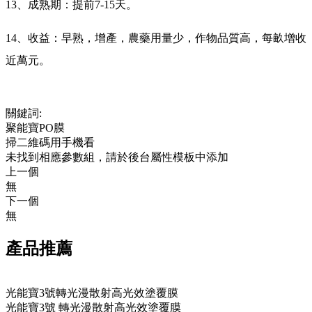
13、成熟期：提前7-15天。
14、收益：早熟，增產，農藥用量少，作物品質高，每畝增收
近萬元。
關鍵詞:
聚能寶PO膜
掃二維碼用手機看
未找到相應參數組，請於後台屬性模板中添加
上一個
無
下一個
無
產品推薦
光能寶3號轉光漫散射高光效塗覆膜
光能寶3號 轉光漫散射高光效塗覆膜