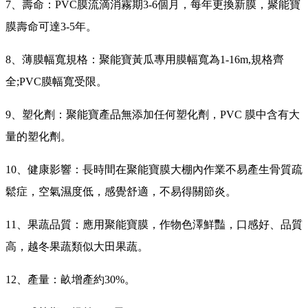
7、壽命：PVC膜流滴消霧期3-6個月，每年更換新膜，聚能寶
膜壽命可達3-5年。
8、薄膜幅寬規格：聚能寶黃瓜專用膜幅寬為1-16m,規格齊
全;PVC膜幅寬受限。
9、塑化劑：聚能寶產品無添加任何塑化劑，PVC 膜中含有大
量的塑化劑。
10、健康影響：長時間在聚能寶膜大棚內作業不易產生骨質疏
鬆症，空氣濕度低，感覺舒適，不易得關節炎。
11、果蔬品質：應用聚能寶膜，作物色澤鮮豔，口感好、品質
高，越冬果蔬類似大田果蔬。
12、產量：畝增產約30%。