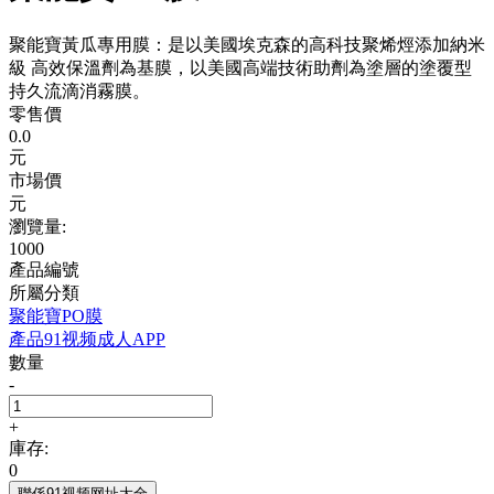
聚能寶黃瓜專用膜：是以美國埃克森的高科技聚烯烴添加納米
級 高效保溫劑為基膜，以美國高端技術助劑為塗層的塗覆型
持久流滴消霧膜。
零售價
0.0
元
市場價
元
瀏覽量:
1000
產品編號
所屬分類
聚能寶PO膜
產品91视频成人APP
數量
-
+
庫存:
0
聯係91视频网址大全