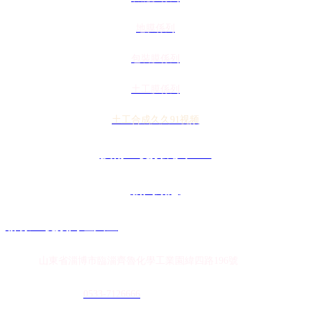
地膜係列
包裝膜係列
土工膜係列
土工合成久久91视频
技術91视频成人APP
新聞動態
聯係91视频网址大全
地址：
山東省淄博市臨淄齊魯化學工業園緯四路196號
農膜銷售熱線：
0
533-7126666