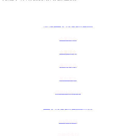
關於91视频网址大全
企業簡介
企業理念
榮譽資質
客戶來訪
營業執照公示
91视频网址大全產品
PO膜係列
功能膜係列