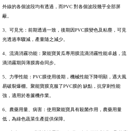
外線的各個波段均有透過，而PVC 對各個波段幾乎全部屏
蔽。
3、可見光：前期透過一致，後期因PVC膜變色及粘塵，可見
光透過率驟減，產量隨之減少。
4、流滴消霧功能：聚能寶黃瓜專用膜流滴消霧性能卓越，流
滴消霧期與薄膜壽命同步。
5、力學性能：PVC膜使用後期，機械性能下降明顯，遇大風
易破裂爆棚。聚能寶膜克服了PVC膜的 缺點，抗穿刺性能
強，適用於卷簾機作業。
6、農藥用量、病害：使用聚能寶具有殺菌作用，農藥用量
低，為綠色蔬菜生產提供保障。