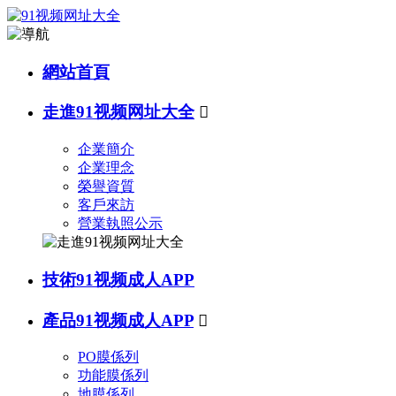
網站首頁
走進91视频网址大全

企業簡介
企業理念
榮譽資質
客戶來訪
營業執照公示
技術91视频成人APP
產品91视频成人APP

PO膜係列
功能膜係列
地膜係列